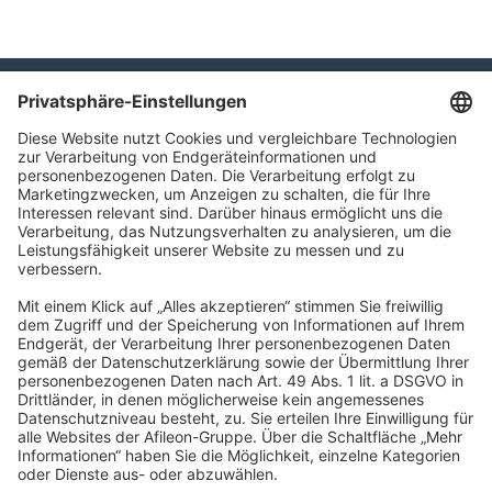
TLC GmbH TAX
Meierottostr. 8
10719 Berlin
info@tlc.ag
Impressum
Datenschutz
Barrierefreiheit
Cookies