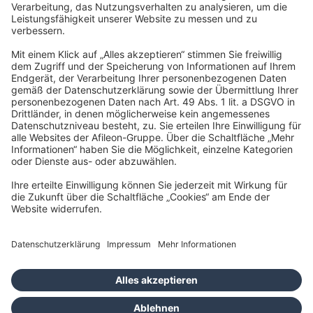
Meierottostr. 8
10719 Berlin
info@tlc.ag
Impressum
Datenschutz
Barrierefreiheit
Cookies