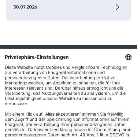
30.07.2026
TLC GmbH TAX
Meierottostr. 8
10719 Berlin
info@tlc.ag
Impressum