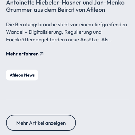
Antoinette Hiebeler-Hasner und Jan-Menko
Grummer aus dem Beirat von Afileon
Die Beratungsbranche steht vor einem tiefgreifenden
Wandel – Digitalisierung, Regulierung und
Fachkräftemangel fordern neue Ansätze. Als
Beiratsmitglieder von Afileon begleiten Antoinette
Mehr erfahren
Hiebeler-Hasner und Jan-Menko Grummer diese
Transformation mit ihrer langjährigen Erfahrung und
sprechen im Interview über ihre Vision für die
Afileon News
Steuerkanzlei der Zukunft.
Mehr Artikel anzeigen