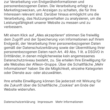
TLC GmbH TAX
Meierottostr. 8
10719 Berlin
info@tlc.ag
Impressum
Datenschutz
Barrierefreiheit
Cookies